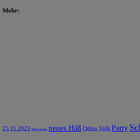
Mehr:
Sc
neues Häß
Party
25.11.2023
Odins Volk
Homepage