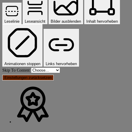
Leselinie
Leseansicht
Bilder ausblenden
Inhalt hervorheben
Animationen stoppen
Links hervorheben
Skip To Content
Einstellungen zurücksetzen